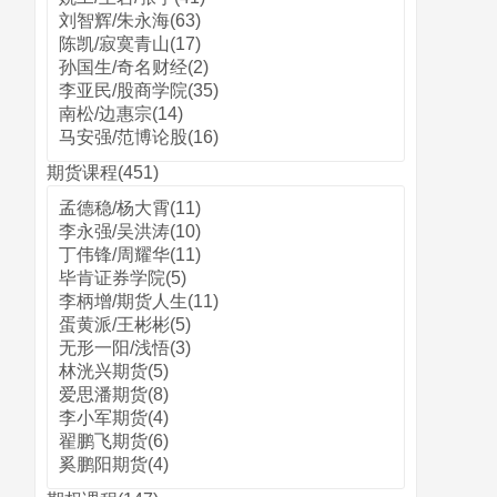
刘智辉/朱永海(63)
陈凯/寂寞青山(17)
孙国生/奇名财经(2)
李亚民/股商学院(35)
南松/边惠宗(14)
马安强/范博论股(16)
期货课程(451)
孟德稳/杨大霄(11)
李永强/吴洪涛(10)
丁伟锋/周耀华(11)
毕肯证券学院(5)
李柄增/期货人生(11)
蛋黄派/王彬彬(5)
无形一阳/浅悟(3)
林洸兴期货(5)
爱思潘期货(8)
李小军期货(4)
翟鹏飞期货(6)
奚鹏阳期货(4)