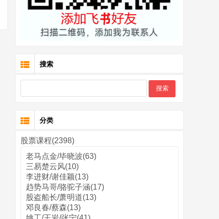
搜索
分类
股票课程(2398)
老马点金/毕晓波(63)
三易楚云风(10)
李进财/谢佳颖(13)
趋势马哥/骆驼子涵(17)
股盗船长/萧明道(13)
邓良春/蔡森(13)
姚工/王岩/张宁(41)