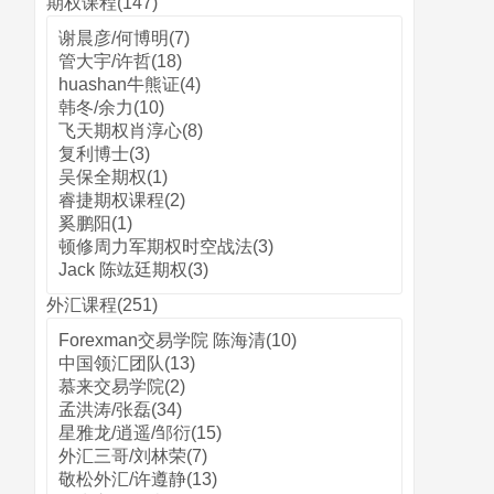
期权课程(147)
谢晨彦/何博明(7)
管大宇/许哲(18)
huashan牛熊证(4)
韩冬/余力(10)
飞天期权肖淳心(8)
复利博士(3)
吴保全期权(1)
睿捷期权课程(2)
奚鹏阳(1)
顿修周力军期权时空战法(3)
Jack 陈竑廷期权(3)
外汇课程(251)
Forexman交易学院 陈海清(10)
中国领汇团队(13)
慕来交易学院(2)
孟洪涛/张磊(34)
星雅龙/逍遥/邹衍(15)
外汇三哥/刘林荣(7)
敬松外汇/许遵静(13)