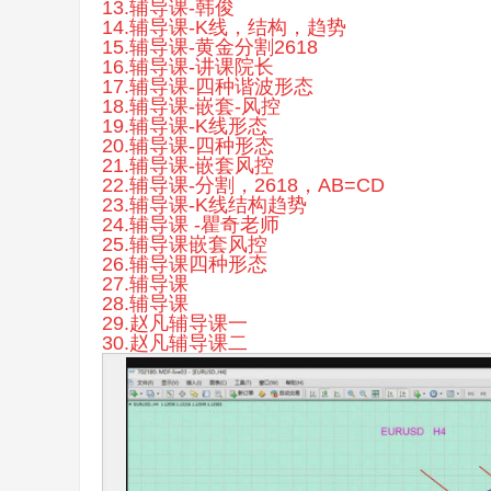
13.辅导课-韩俊
14.辅导课-K线，结构，趋势
15.辅导课-黄金分割2618
16.辅导课-讲课院长
17.辅导课-四种谐波形态
18.辅导课-嵌套-风控
19.辅导课-K线形态
20.辅导课-四种形态
21.辅导课-嵌套风控
22.辅导课-分割，2618，AB=CD
23.辅导课-K线结构趋势
24.辅导课 -瞿奇老师
25.辅导课嵌套风控
26.辅导课四种形态
27.辅导课
28.辅导课
29.赵凡辅导课一
30.赵凡辅导课二