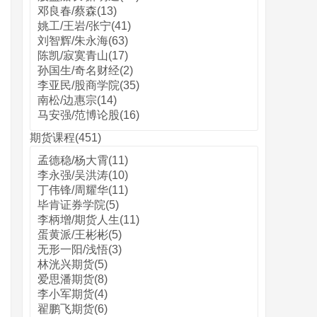
邓良春/蔡森(13)
姚工/王岩/张宁(41)
刘智辉/朱永海(63)
陈凯/寂寞青山(17)
孙国生/奇名财经(2)
李亚民/股商学院(35)
南松/边惠宗(14)
马安强/范博论股(16)
期货课程(451)
孟德稳/杨大霄(11)
李永强/吴洪涛(10)
丁伟锋/周耀华(11)
毕肯证券学院(5)
李柄增/期货人生(11)
蛋黄派/王彬彬(5)
无形一阳/浅悟(3)
林洸兴期货(5)
爱思潘期货(8)
李小军期货(4)
翟鹏飞期货(6)