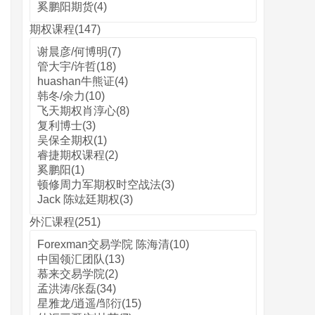
奚鹏阳期货(4)
期权课程(147)
谢晨彦/何博明(7)
管大宇/许哲(18)
huashan牛熊证(4)
韩冬/余力(10)
飞天期权肖淳心(8)
复利博士(3)
吴保全期权(1)
睿捷期权课程(2)
奚鹏阳(1)
顿修周力军期权时空战法(3)
Jack 陈竑廷期权(3)
外汇课程(251)
Forexman交易学院 陈海清(10)
中国领汇团队(13)
慕来交易学院(2)
孟洪涛/张磊(34)
星雅龙/逍遥/邹衍(15)