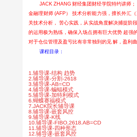
JACK ZHANG 财经集团财经学院特约讲
金融理财师 (AFP） 技术分析能力强，擅长外汇
关技术分析， 苦心实践，从实战角度解决捕捉阶段
的运用极为熟练，确保入场点拥有巨大优势 超强
对于仓位管理及盈亏比有非常独到的见 解，盈利
课程目录：
1.辅导课-结构 趋势
2.辅导课-分割-2618
3.辅导课-AB=CD
4.辅导课-蝙蝠模式
5.辅导课-加特利模式
6.蝴蝶赛福模式
7.JACK院长辅导课
8.辅导课-嵌套风控
9.辅导课-K线
10.辅导课-FIBO,2618.AB=CD
11.辅导课-四种形态
12.辅导课-嵌套风控