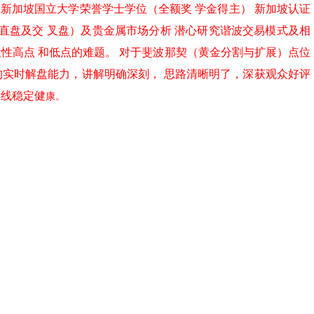
师； 新加坡国立大学荣誉学士学位（全额奖 学金得主） 新加坡认证
（直盘及交 叉盘）及贵金属市场分析 潜心研究谐波交易模式及相
性高点 和低点的难题。 对于斐波那契（黄金分割与扩展）点位
的实时解盘能力，讲解明确深刻， 思路清晰明了，深获观众好评
曲线稳定健
康。