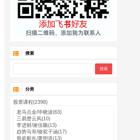
搜索
分类
股票课程(2398)
老马点金/毕晓波(63)
三易楚云风(10)
李进财/谢佳颖(13)
趋势马哥/骆驼子涵(17)
股盗船长/萧明道(13)