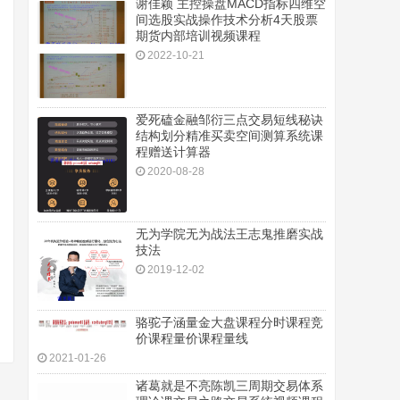
谢佳颖 主控操盘MACD指标四维空
间选股实战操作技术分析4天股票
期货内部培训视频课程
2022-10-21
爱死磕金融邹衍三点交易短线秘诀
结构划分精准买卖空间测算系统课
程赠送计算器
2020-08-28
无为学院无为战法王志鬼推磨实战
技法
2019-12-02
骆驼子涵量金大盘课程分时课程竞
价课程量价课程量线
2021-01-26
诸葛就是不亮陈凯三周期交易体系