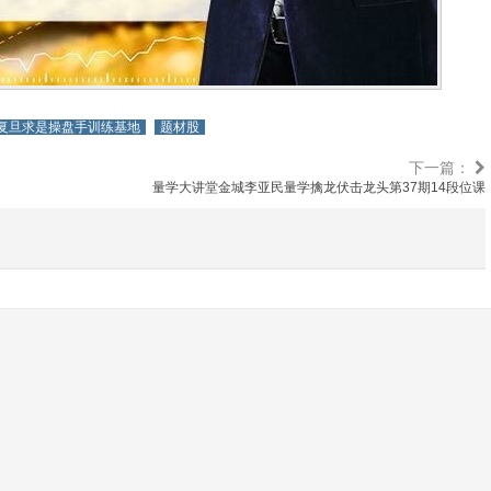
复旦求是操盘手训练基地
题材股
下一篇：
量学大讲堂金城李亚民量学擒龙伏击龙头第37期14段位课