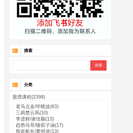
搜索
分类
股票课程(2398)
老马点金/毕晓波(63)
三易楚云风(10)
李进财/谢佳颖(13)
趋势马哥/骆驼子涵(17)
股盗船长/萧明道(13)