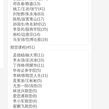
邓良春/蔡森(13)
姚工/王岩/张宁(41)
刘智辉/朱永海(63)
陈凯/寂寞青山(17)
孙国生/奇名财经(2)
李亚民/股商学院(35)
南松/边惠宗(14)
马安强/范博论股(16)
期货课程(451)
孟德稳/杨大霄(11)
李永强/吴洪涛(10)
丁伟锋/周耀华(11)
毕肯证券学院(5)
李柄增/期货人生(11)
蛋黄派/王彬彬(5)
无形一阳/浅悟(3)
林洸兴期货(5)
爱思潘期货(8)
李小军期货(4)
翟鹏飞期货(6)