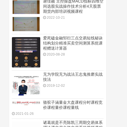
谢佳颖 主控操盘MACD指标四维空
间选股实战操作技术分析4天股票
期货内部培训视频课程
2022-10-21
爱死磕金融邹衍三点交易短线秘诀
结构划分精准买卖空间测算系统课
程赠送计算器
2020-08-28
无为学院无为战法王志鬼推磨实战
技法
2019-12-02
骆驼子涵量金大盘课程分时课程竞
价课程量价课程量线
2021-01-26
诸葛就是不亮陈凯三周期交易体系