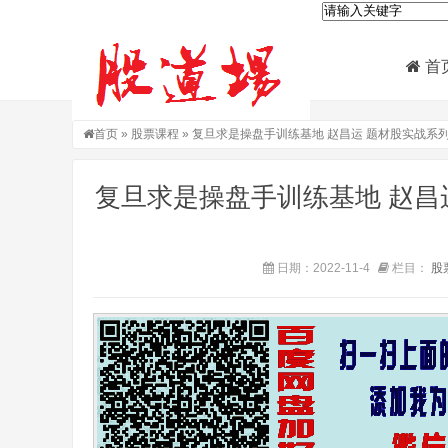
首
首页
»
股票课程
» 复旦求是操盘手训练基地 赵昌运 题材股实战系
复旦求是操盘手训练基地 赵昌
日期：2022-11-4
栏目：
股