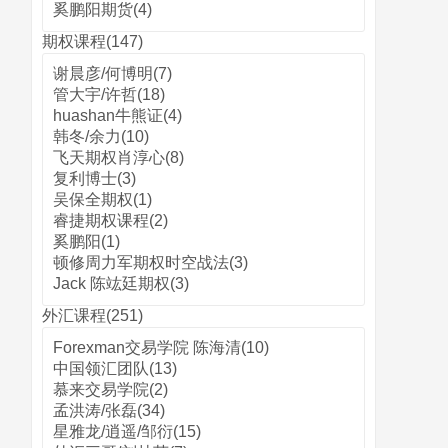
奚鹏阳期货(4)
期权课程(147)
谢晨彦/何博明(7)
管大宇/许哲(18)
huashan牛熊证(4)
韩冬/余力(10)
飞天期权肖淳心(8)
复利博士(3)
吴保全期权(1)
睿捷期权课程(2)
奚鹏阳(1)
顿修周力军期权时空战法(3)
Jack 陈竑廷期权(3)
外汇课程(251)
Forexman交易学院 陈海清(10)
中国领汇团队(13)
慕来交易学院(2)
孟洪涛/张磊(34)
星雅龙/逍遥/邹衍(15)