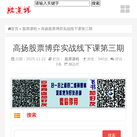
首页
»
股票课程
» 高扬股票博弈实战线下课第三期
高扬股票博弈实战线下课第三期
日期：2025-11-22
栏目：
股票课程
浏览：340次
评论：
0条
侧边栏
搜索