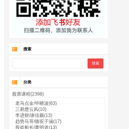
搜索
分类
股票课程(2398)
老马点金/毕晓波(63)
三易楚云风(10)
李进财/谢佳颖(13)
趋势马哥/骆驼子涵(17)
股盗船长/萧明道(13)