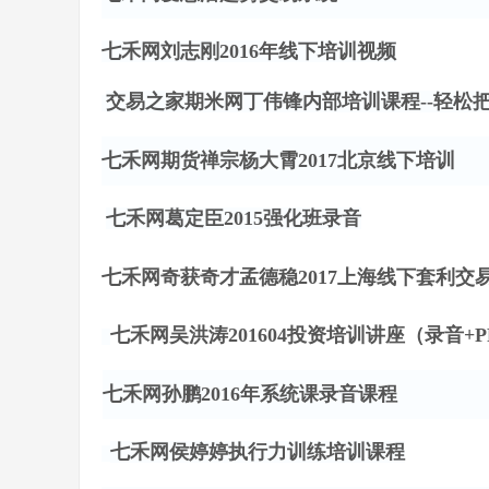
七禾网刘志刚
2016年线下培训视频
交易之家期米网丁伟锋内部培训课程
--轻松
七禾网期货禅宗杨大霄
2017北京线下培训
七禾网葛定臣
2015强化班录音
七禾网奇获奇才孟德稳
2017上海线下套利交
七禾网吴洪涛
201604投资培训讲座（录音+P
七禾网孙鹏
2016年系统课录音课程
七禾网侯婷婷执行力训练培训课程