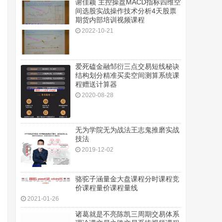
谢佳颖 主控操盘MACD指标四维空
间选股实战操作技术分析4天股票
期货内部培训视频课程
2022-10-21
爱死磕金融邹衍三点交易短线秘诀
结构划分精准买卖空间测算系统课
程赠送计算器
2020-08-28
无为学院无为战法王志鬼推磨实战
技法
2019-12-02
骆驼子涵量金大盘课程分时课程竞
价课程量价课程量线
2021-01-26
诸葛就是不亮陈凯三周期交易体系