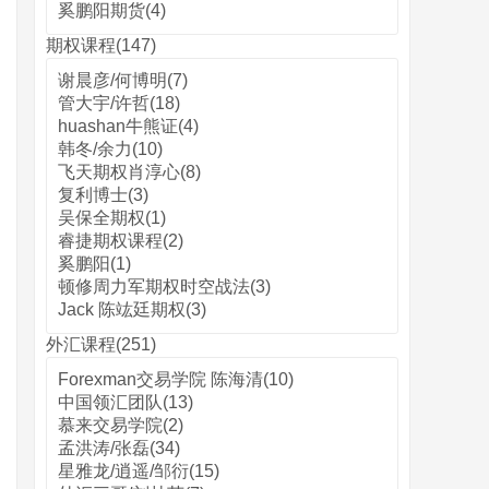
奚鹏阳期货(4)
期权课程(147)
谢晨彦/何博明(7)
管大宇/许哲(18)
huashan牛熊证(4)
韩冬/余力(10)
飞天期权肖淳心(8)
复利博士(3)
吴保全期权(1)
睿捷期权课程(2)
奚鹏阳(1)
顿修周力军期权时空战法(3)
Jack 陈竑廷期权(3)
外汇课程(251)
Forexman交易学院 陈海清(10)
中国领汇团队(13)
慕来交易学院(2)
孟洪涛/张磊(34)
星雅龙/逍遥/邹衍(15)