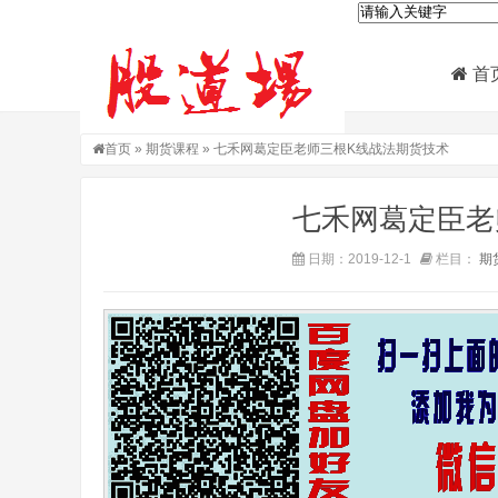
首
首页
»
期货课程
» 七禾网葛定臣老师三根K线战法期货技术
七禾网葛定臣老
日期：2019-12-1
栏目：
期