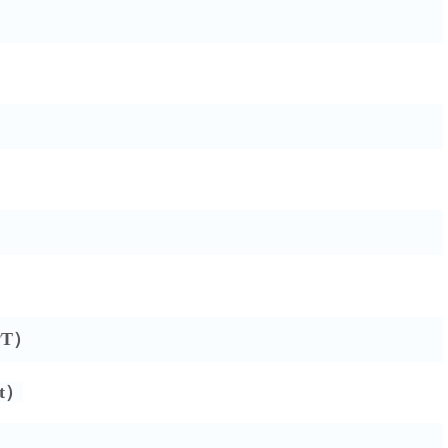
PT）
t）