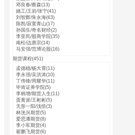
邓良春/蔡森(13)
姚工/王岩/张宁(41)
刘智辉/朱永海(63)
陈凯/寂寞青山(17)
孙国生/奇名财经(2)
李亚民/股商学院(35)
南松/边惠宗(14)
马安强/范博论股(16)
期货课程(451)
孟德稳/杨大霄(11)
李永强/吴洪涛(10)
丁伟锋/周耀华(11)
毕肯证券学院(5)
李柄增/期货人生(11)
蛋黄派/王彬彬(5)
无形一阳/浅悟(3)
林洸兴期货(5)
爱思潘期货(8)
李小军期货(4)
翟鹏飞期货(6)