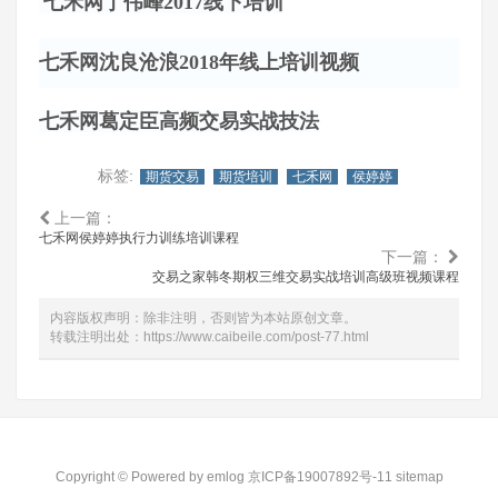
七禾网丁伟峰
2017线下培训
七禾网沈良沧浪
2018年线上培训视频
七禾网葛定臣高频交易实战技法
标签:
期货交易
期货培训
七禾网
侯婷婷
上一篇：
七禾网侯婷婷执行力训练培训课程
下一篇：
交易之家韩冬期权三维交易实战培训高级班视频课程
内容版权声明：除非注明，否则皆为本站原创文章。
转载注明出处：
https://www.caibeile.com/post-77.html
Copyright © Powered by
emlog
京ICP备19007892号-11
sitemap