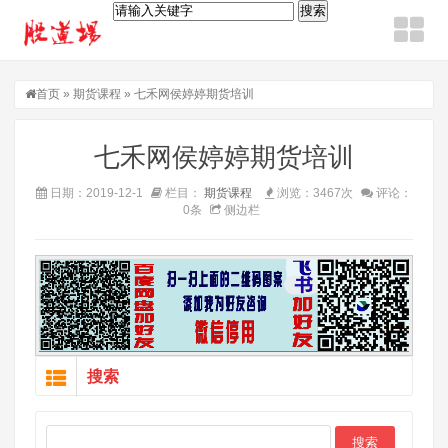
首页
»
期货课程
» 七禾网侯婷婷期货培训
七禾网侯婷婷期货培训
日期：2019-12-1
栏目：
期货课程
浏览：3467次
评论：
0条
侧边栏
搜索